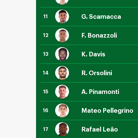
G. Scamacca
11
F. Bonazzoli
12
K. Davis
13
R. Orsolini
14
A. Pinamonti
15
Mateo Pellegrino
16
Rafael Leão
17