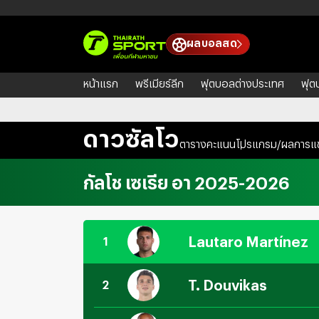
ผลบอลสด
หน้าแรก
พรีเมียร์ลีก
ฟุตบอลต่างประเทศ
ฟุต
พรีเมียร์ลีก
ยูฟ่า แชมเปียนส์ลีก
บุนเดสลีกา
กัลโช 
ดาวซัลโว
ตารางคะแนน
โปรแกรม/ผลการแข
กัลโช เซเรีย อา 2025-2026
Lautaro Martínez
1
T. Douvikas
2