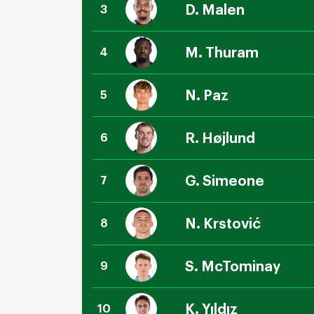
D. Malen
3
M. Thuram
4
N. Paz
5
R. Højlund
6
G. Simeone
7
N. Krstović
8
S. McTominay
9
K. Yıldız
10