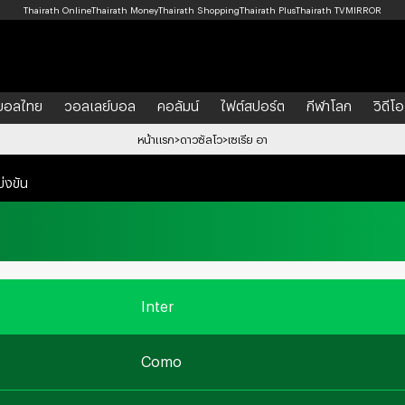
Thairath Online
Thairath Money
Thairath Shopping
Thairath Plus
Thairath TV
MIRROR
บอลไทย
วอลเลย์บอล
คอลัมน์
ไฟต์สปอร์ต
กีฬาโลก
วิดีโอ
หน้าแรก
ดาวซัลโว
เซเรีย อา
เซเรีย อา
ลา ลีกา
เจลีก
ลีกอื่นๆ
ตารางคะแนน
โปรแกรม/ผลการแข่
่งขัน
Inter
Como