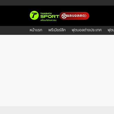
ผลบอลสด
หน้าแรก
พรีเมียร์ลีก
ฟุตบอลต่างประเทศ
ฟุต
ไฮไลต์
THE COLUMNIST
เรื่องรอบขอบสนาม
BO