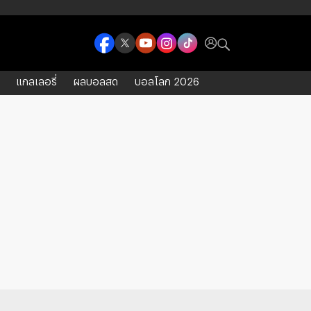
แกลเลอรี่
ผลบอลสด
บอลโลก 2026