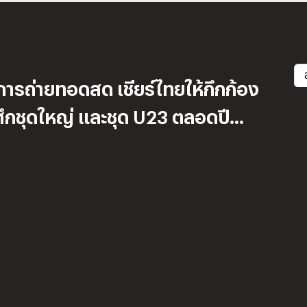
ุนการถ่ายทอดสด เชียร์ไทยให้กึกก้อง
างศึกชุดใหญ่ และชุด U23 ตลอดปี
--------------- 🔔 กด Subscribe ติดตาม
it.ly/3J2YF7v . ไทยรัฐ สำนักข่าว
ทยรัฐทีวี #Thairath #THAIRATHTV