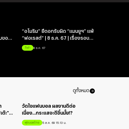
05:31
04:44
“อโมริม” ยืดอกรับผิด “แมนยูฯ” แพ้
รอบขอบ
“ฟอเรสต์” | 8 ธ.ค. 67 | เรื่องรอบ
ขอบสนาม
กีฬา
8 ธ.ค. 67
ดูทั้งหมด
า
วัดใจแฟนบอล ผลงานดีต่อ
เต๊ะ"
เนื่อง...กระแสจะดีขึ้นมั้ย!?
ล้ว
ฟุตบอลไทย
5 ส.ค. 69 15:13 น.