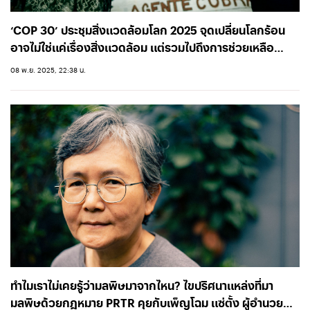
‘COP 30’ ประชุมสิ่งแวดล้อมโลก 2025 จุดเปลี่ยนโลกร้อน
อาจไม่ใช่แค่เรื่องสิ่งแวดล้อม แต่รวมไปถึงการช่วยเหลือ
เพื่อนมนุษย์ด้วย
08 พ.ย. 2025, 22:38 น.
ทำไมเราไม่เคยรู้ว่ามลพิษมาจากไหน? ไขปริศนาแหล่งที่มา
มลพิษด้วยกฎหมาย PRTR คุยกับเพ็ญโฉม แซ่ตั้ง ผู้อำนวย