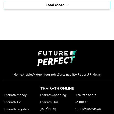
Load More
Home
Articles
Video
Infographic
Sustainability Report
PR News
THAIRATH ONLINE
Thairath Money
Thairath Shopping
Thairath Sport
Thairath TV
Thairath Plus
MIRROR
Thairath Logistics
มูลนิธิไทยรัฐ
100ปี กำพล วัชรพล