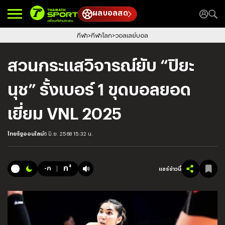
ผลบอลสด
กีฬา
กีฬาโลก
วอลเลย์บอล
สวนกระแสวิจารณ์ยับ “ปิยะ
นุช” รั้งเบอร์ 1 ขุดบอลยอด
เยี่ยม VNL 2025
ไทยรัฐออนไลน์
6 มิ.ย. 2568 15:32 น.
+
ก
-ก
แชร์ข่าวนี้