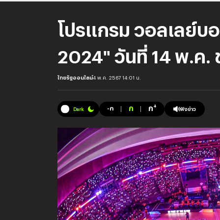
โปรแกรม วอลเลย์บอล
2024" วันที่ 14 พ.ค
ไทยรัฐออนไลน์
4 พ.ค. 2567 14:01 น.
+
ก
ก
-ก
Dark
ฟังข่าว