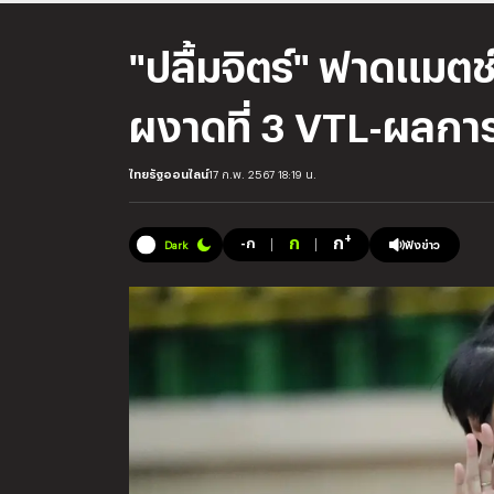
"ปลื้มจิตร์" ฟาดแมตช
ผงาดที่ 3 VTL-ผลกา
ไทยรัฐออนไลน์
17 ก.พ. 2567 18:19 น.
+
ก
ก
-ก
Dark
ฟังข่าว