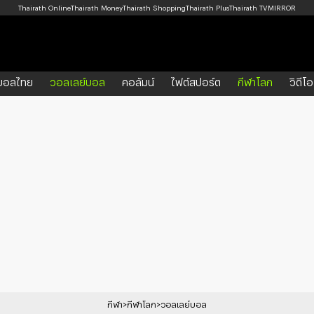
Thairath Online
Thairath Money
Thairath Shopping
Thairath Plus
Thairath TV
MIRROR
บอลไทย
วอลเลย์บอล
คอลัมน์
ไฟต์สปอร์ต
กีฬาโลก
วิดีโอ
กีฬา
กีฬาโลก
วอลเลย์บอล