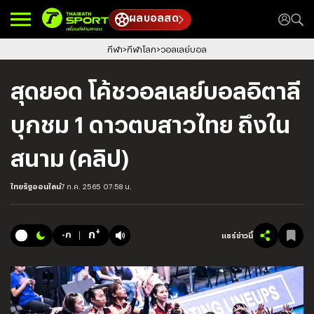
ผลบอลสด
กีฬา
กีฬาโลก
วอลเลย์บอล
สุดยอด โค้ชวอลเลย์บอลอิตาลี
บุกชม 1 ดาวตบสาวไทย ถึงใน
สนาม (คลิป)
ไทยรัฐออนไลน์
7 ก.ค. 2565 07:58 น.
+
ก
-ก
แชร์ข่าวนี้