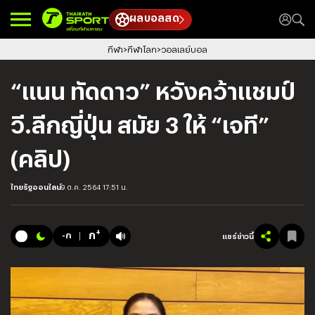
ผลบอลสด
กีฬา
กีฬาโลก
วอลเลย์บอล
“แนน ทัดดาว” หวังคว้าแชมป์
วี.ลีกญี่ปุ่น สมัย 3 ให้ “เจที”
(คลิป)
ไทยรัฐออนไลน์
9 ต.ค. 2564 17:51 น.
+
ก
-ก
แชร์ข่าวนี้