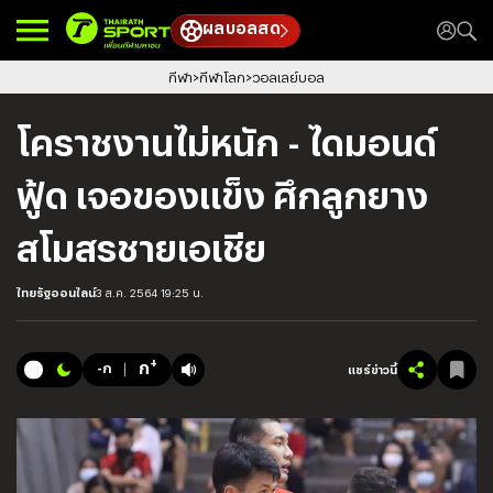
ผลบอลสด
กีฬา
กีฬาโลก
วอลเลย์บอล
โคราชงานไม่หนัก - ไดมอนด์
ฟู้ด เจอของแข็ง ศึกลูกยาง
สโมสรชายเอเชีย
ไทยรัฐออนไลน์
3 ส.ค. 2564 19:25 น.
+
ก
-ก
แชร์ข่าวนี้