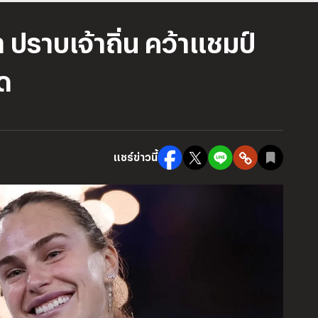
ปราบเจ้าถิ่น คว้าแชมป์
ิด
แชร์ข่าวนี้