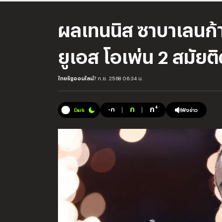
ผลเทนนิส ซาบาเลนก้า 
ยูเอส โอเพ่น 2 สมัยต
ไทยรัฐออนไลน์
7 ก.ย. 2568 06:34 น.
+
ก
ก
-ก
Dark
ฟังข่าว