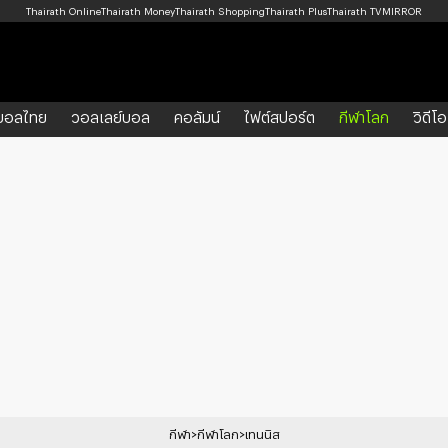
Thairath Online
Thairath Money
Thairath Shopping
Thairath Plus
Thairath TV
MIRROR
บอลไทย
วอลเลย์บอล
คอลัมน์
ไฟต์สปอร์ต
กีฬาโลก
วิดีโอ
กีฬา
กีฬาโลก
เทนนิส