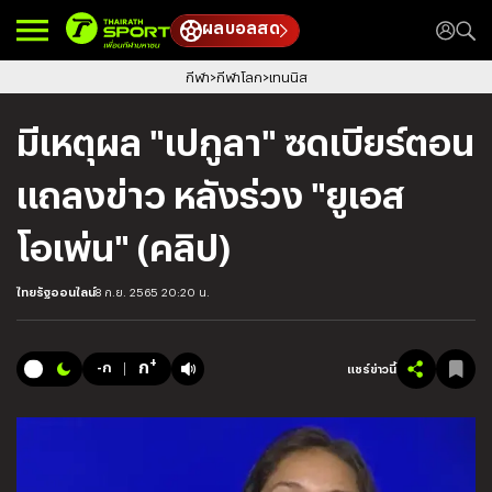
ผลบอลสด
กีฬา
กีฬาโลก
เทนนิส
มีเหตุผล "เปกูลา" ซดเบียร์ตอน
แถลงข่าว หลังร่วง "ยูเอส
โอเพ่น" (คลิป)
ไทยรัฐออนไลน์
8 ก.ย. 2565 20:20 น.
+
ก
-ก
แชร์ข่าวนี้