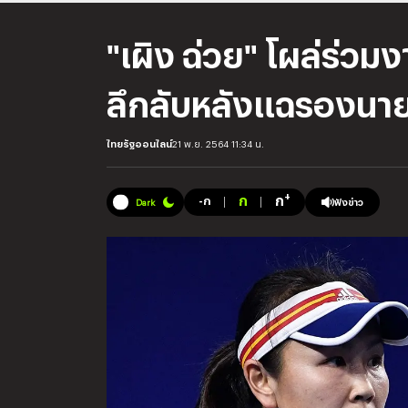
"เผิง ฉ่วย" โผล่ร่ว
ลึกลับหลังแฉรองนาย
ไทยรัฐออนไลน์
21 พ.ย. 2564 11:34 น.
+
ก
ก
-ก
Dark
ฟังข่าว