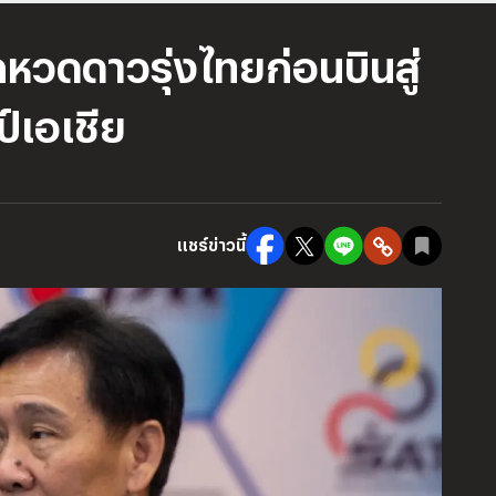
ักหวดดาวรุ่งไทยก่อนบินสู่
์เอเชีย
แชร์ข่าวนี้