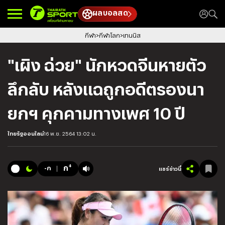
ผลบอลสด
กีฬา
กีฬาโลก
เทนนิส
"เผิง ฉ่วย" นักหวดจีนหายตัว
ลึกลับ หลังแฉถูกอดีตรองนา
ยกฯ คุกคามทางเพศ 10 ปี
ไทยรัฐออนไลน์
16 พ.ย. 2564 13:02 น.
+
ก
-ก
แชร์ข่าวนี้