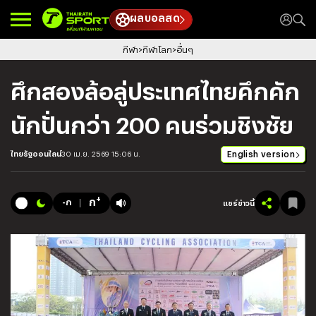
ผลบอลสด
กีฬา
กีฬาโลก
อื่นๆ
ศึกสองล้อลู่ประเทศไทยคึกคัก
นักปั่นกว่า 200 คนร่วมชิงชัย
English version
ไทยรัฐออนไลน์
30 เม.ย. 2569 15:06 น.
+
ก
-ก
แชร์ข่าวนี้