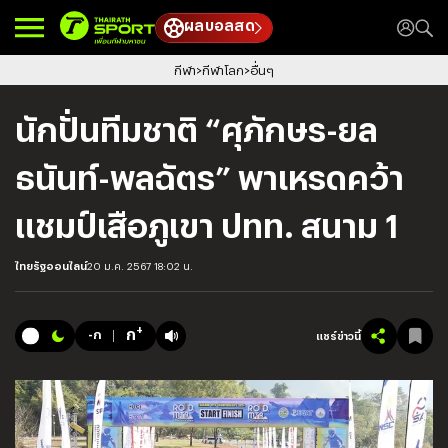
ผลบอลสด
กีฬา
กีฬาโลก
อื่นๆ
นักปั่นทีมชาติ “ศุภักษร-ยล
ธนันท์-พลฉัตร” พาเหรดคว้า
แชมป์เสือภูเขา ปทท. สนาม 1
ไทยรัฐออนไลน์
20 ม.ค. 2567 18:02 น.
+
ก
-ก
แชร์ข่าวนี้