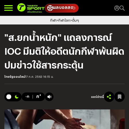
ผลบอลสด
กีฬา
กีฬาโลก
อื่นๆ
"ส.ยกน้ำหนัก" แถลงการณ์
IOC มีมติให้อดีตนักกีฬาพ้นผิด
ปมข่าวใช้สารกระตุ้น
ไทยรัฐออนไลน์
17 ก.ค. 2563 16:15 น.
+
ก
-ก
แชร์ข่าวนี้