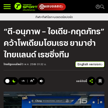
ผลบอลสด
กีฬา
กีฬาโลก
มอเตอร์สปอร์ต
“ตี-อนุภาพ – ไอเดีย-กฤตภัทร”
คว้าโพเดียมโฮมเรซ ยามาฮ่า
ไทยแลนด์ เรซซิ่งทีม
English version
ไทยรัฐออนไลน์
15 พ.ค. 2569 01:32 น.
+
ก
-ก
แชร์ข่าวนี้