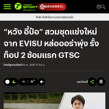
ผลบอลสด
กีฬา
กีฬาโลก
มอเตอร์สปอร์ต
“หวัง อี้ป๋อ” สวมชุดแข่งใหม่
จาก EVISU หล่อออร่าพุ่ง รั้ง
ท็อป 2 ซ้อมแรก GTSC
ไทยรัฐออนไลน์
18 ต.ค. 2567 17:54 น.
+
ก
-ก
แชร์ข่าวนี้