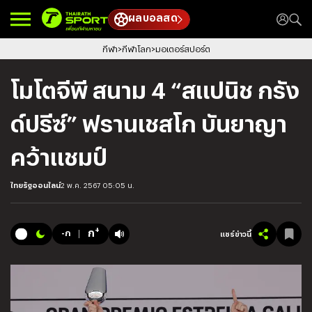
ผลบอลสด
กีฬา
กีฬาโลก
มอเตอร์สปอร์ต
โมโตจีพี สนาม 4 “สแปนิช กรัง
ด์ปรีซ์” ฟรานเชสโก บันยาญา
คว้าแชมป์
ไทยรัฐออนไลน์
2 พ.ค. 2567 05:05 น.
+
ก
-ก
แชร์ข่าวนี้