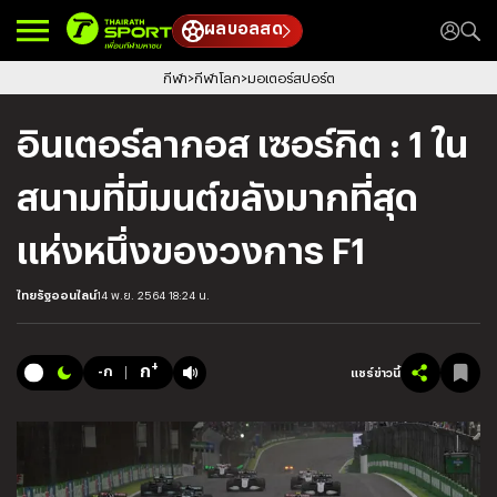
ผลบอลสด
กีฬา
กีฬาโลก
มอเตอร์สปอร์ต
อินเตอร์ลากอส เซอร์กิต : 1 ใน
สนามที่มีมนต์ขลังมากที่สุด
แห่งหนึ่งของวงการ F1
ไทยรัฐออนไลน์
14 พ.ย. 2564 18:24 น.
+
ก
-ก
แชร์ข่าวนี้