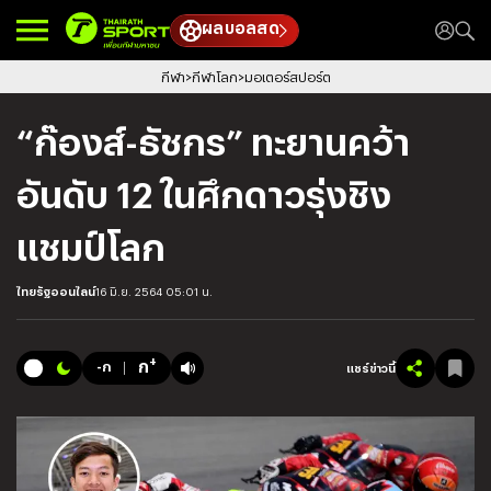
ผลบอลสด
กีฬา
กีฬาโลก
มอเตอร์สปอร์ต
“ก๊องส์-ธัชกร” ทะยานคว้า
อันดับ 12 ในศึกดาวรุ่งชิง
แชมป์โลก
ไทยรัฐออนไลน์
16 มิ.ย. 2564 05:01 น.
+
ก
-ก
แชร์ข่าวนี้