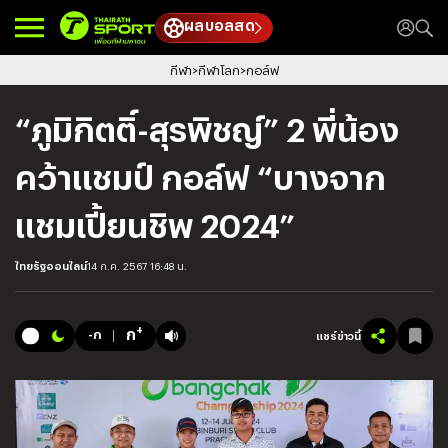
ผลบอลสด
กีฬา
กีฬาโลก
กอล์ฟ
“ภูมิกิตติ์-สุรพิชญ์” 2 พี่น้อง
คว้าแชมป์ กอล์ฟ “บางจาก
แชมเปี้ยนชิพ 2024”
ไทยรัฐออนไลน์
14 ก.ค. 2567 16:48 น.
+
ก
-ก
แชร์ข่าวนี้