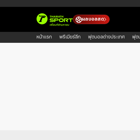
ผลบอลสด
หน้าแรก
พรีเมียร์ลีก
ฟุตบอลต่างประเทศ
ฟุต