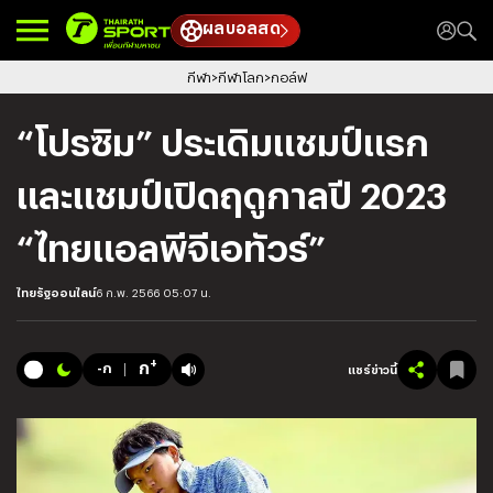
ผลบอลสด
กีฬา
กีฬาโลก
กอล์ฟ
“โปรซิม” ประเดิมแชมป์แรก
และแชมป์เปิดฤดูกาลปี 2023
“ไทยแอลพีจีเอทัวร์”
ไทยรัฐออนไลน์
6 ก.พ. 2566 05:07 น.
+
ก
-ก
แชร์ข่าวนี้