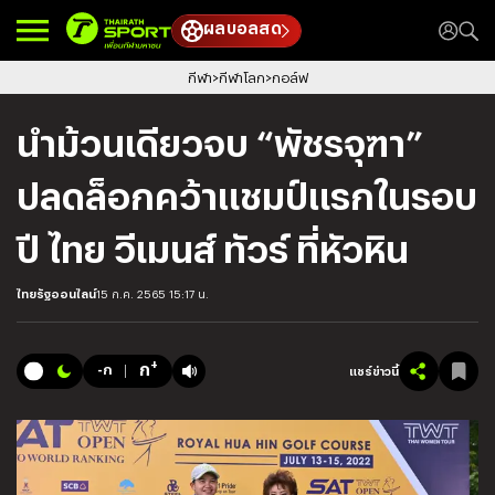
ผลบอลสด
กีฬา
กีฬาโลก
กอล์ฟ
นำม้วนเดียวจบ “พัชรจุฑา”
ปลดล็อกคว้าแชมป์แรกในรอบ
ปี ไทย วีเมนส์ ทัวร์ ที่หัวหิน
ไทยรัฐออนไลน์
15 ก.ค. 2565 15:17 น.
+
ก
-ก
แชร์ข่าวนี้