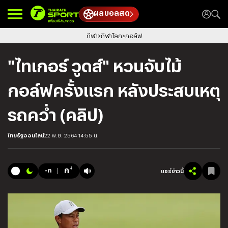
ผลบอลสด
กีฬา
กีฬาโลก
กอล์ฟ
"ไทเกอร์ วูดส์" หวนจับไม้
กอล์ฟครั้งแรก หลังประสบเหตุ
รถคว่ำ (คลิป)
ไทยรัฐออนไลน์
22 พ.ย. 2564 14:55 น.
+
ก
-ก
แชร์ข่าวนี้