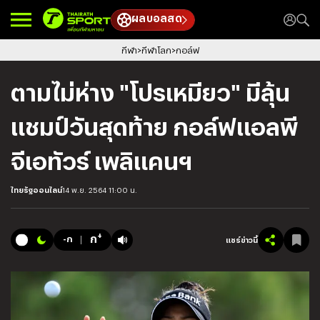
ผลบอลสด
กีฬา
กีฬาโลก
กอล์ฟ
ตามไม่ห่าง "โปรเหมียว" มีลุ้น
แชมป์วันสุดท้าย กอล์ฟแอลพี
จีเอทัวร์ เพลิแคนฯ
ไทยรัฐออนไลน์
14 พ.ย. 2564 11:00 น.
+
ก
-ก
แชร์ข่าวนี้