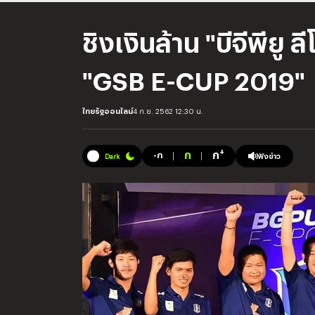
ชิงเงินล้าน "บีจีพียู 
"GSB E-CUP 2019"
ไทยรัฐออนไลน์
4 ก.ย. 2562 12:30 น.
+
ก
ก
-ก
Dark
ฟังข่าว