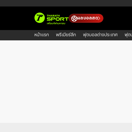
ผลบอลสด
หน้าแรก
พรีเมียร์ลีก
ฟุตบอลต่างประเทศ
ฟุต