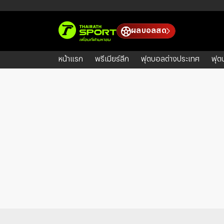
ผลบอลสด
หน้าแรก
พรีเมียร์ลีก
ฟุตบอลต่างประเทศ
ฟุต