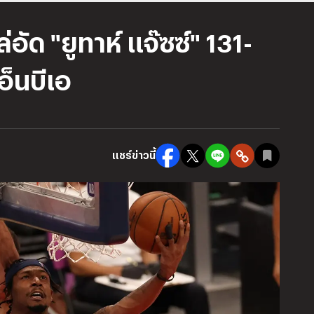
ล่อัด "ยูทาห์ แจ๊ซซ์" 131-
็นบีเอ
แชร์ข่าวนี้