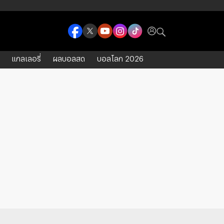
แกลเลอรี่
ผลบอลสด
บอลโลก 2026