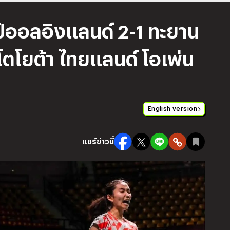
์ออลอิงแลนด์ 2-1 ทะยาน
โตโยต้า ไทยแลนด์ โอเพ่น
English version
แชร์ข่าวนี้