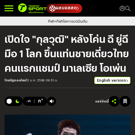
ผลบอลสด
กีฬา
กีฬาโลก
แบดมินตัน
เปิดใจ "กุลวุฒิ" หลังโค่น ฉี ยู่ฉี
มือ 1 โลก ขึ้นแท่นชายเดี่ยวไทย
คนแรกแชมป์ มาเลเซีย โอเพ่น
English version
ไทยรัฐออนไลน์
12 ม.ค. 2569 09:51 น.
+
ก
-ก
แชร์ข่าวนี้