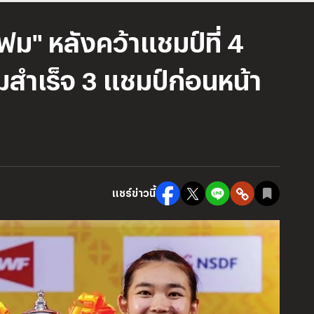
-เฟม" หลังคว้าแชมป์ที่ 4
สำเร็จ 3 แชมป์ก่อนหน้า
แชร์ข่าวนี้