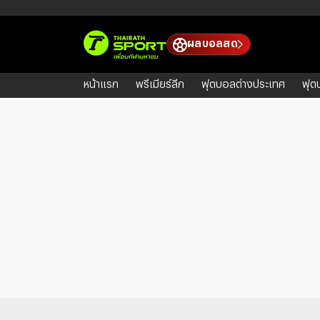
ผลบอลสด
หน้าแรก
พรีเมียร์ลีก
ฟุตบอลต่างประเทศ
ฟุต