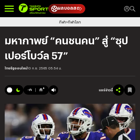
ผลบอลสด
กีฬา
กีฬาโลก
มหากาพย์ “คนชนคน” สู่ “ซุป
เปอร์โบว์ล 57”
ไทยรัฐออนไลน์
10 ก.ย. 2565 05:54 น.
+
ก
-ก
แชร์ข่าวนี้