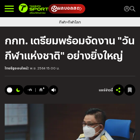
ผลบอลสด
กีฬา
กีฬาโลก
กกท. เตรียมพร้อมจัดงาน "วัน
กีฬาแห่งชาติ" อย่างยิ่งใหญ่
ไทยรัฐออนไลน์
2 พ.ย. 2564 15:00 น.
+
ก
-ก
แชร์ข่าวนี้