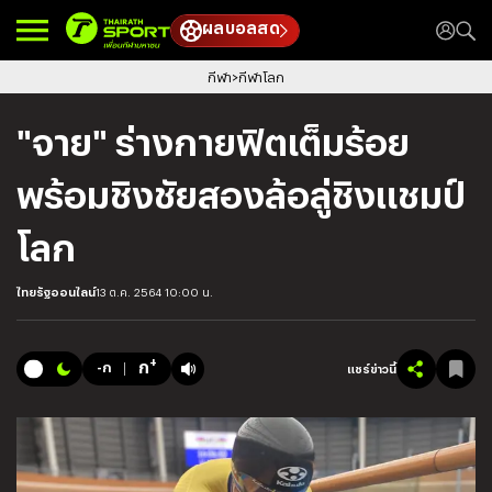
ผลบอลสด
กีฬา
กีฬาโลก
"จาย" ร่างกายฟิตเต็มร้อย
พร้อมชิงชัยสองล้อลู่ชิงแชมป์
โลก
ไทยรัฐออนไลน์
13 ต.ค. 2564 10:00 น.
+
ก
-ก
แชร์ข่าวนี้