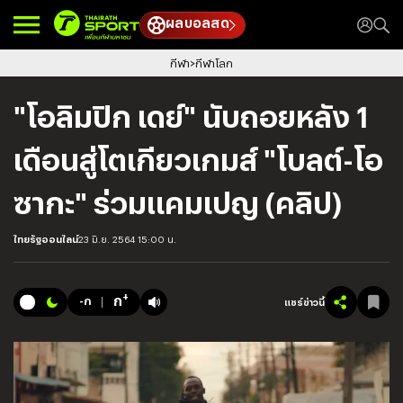
ผลบอลสด
กีฬา
กีฬาโลก
"โอลิมปิก เดย์" นับถอยหลัง 1
เดือนสู่โตเกียวเกมส์ "โบลต์-โอ
ซากะ" ร่วมแคมเปญ (คลิป)
ไทยรัฐออนไลน์
23 มิ.ย. 2564 15:00 น.
+
ก
-ก
แชร์ข่าวนี้