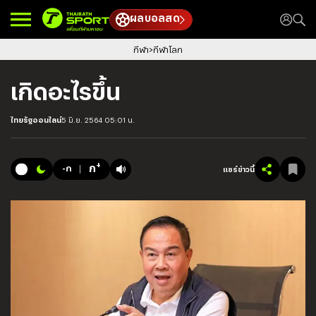
ผลบอลสด
กีฬา
กีฬาโลก
เกิดอะไรขึ้น
ไทยรัฐออนไลน์
5 มิ.ย. 2564 05:01 น.
+
ก
-ก
แชร์ข่าวนี้