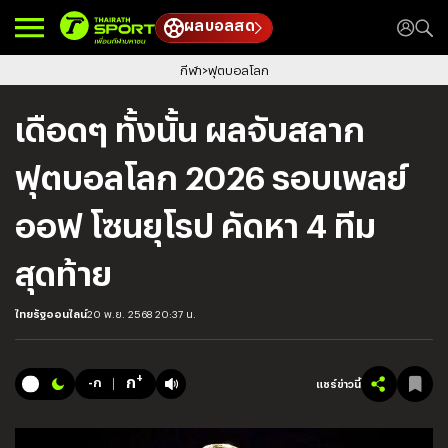
ผลบอลสด
กีฬา
ฟุตบอลโลก
เดือดๆ ทั้งนั้น ผลจับสลาก
ฟุตบอลโลก 2026 รอบเพลย์
ออฟ โซนยุโรป คัดหา 4 ทีม
สุดท้าย
ไทยรัฐออนไลน์
20 พ.ย. 2568 20:37 น.
+
ก
-ก
แชร์ข่าวนี้