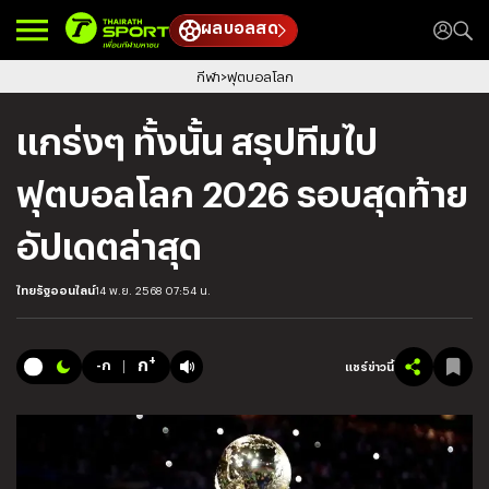
ผลบอลสด
กีฬา
ฟุตบอลโลก
แกร่งๆ ทั้งนั้น สรุปทีมไป
ฟุตบอลโลก 2026 รอบสุดท้าย
อัปเดตล่าสุด
ไทยรัฐออนไลน์
14 พ.ย. 2568 07:54 น.
+
ก
-ก
แชร์ข่าวนี้