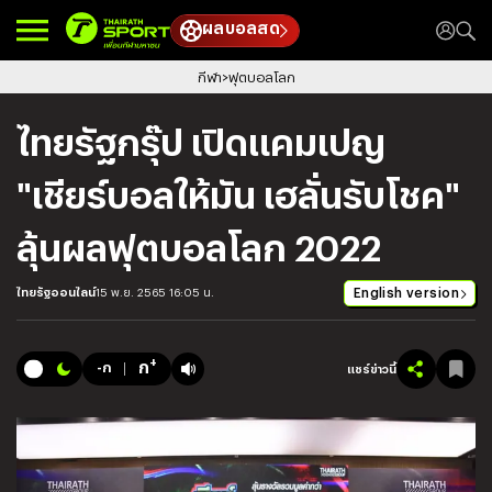
ผลบอลสด
กีฬา
ฟุตบอลโลก
ไทยรัฐกรุ๊ป เปิดแคมเปญ
"เชียร์บอลให้มัน เฮลั่นรับโชค"
ลุ้นผลฟุตบอลโลก 2022
English version
ไทยรัฐออนไลน์
15 พ.ย. 2565 16:05 น.
+
ก
-ก
แชร์ข่าวนี้