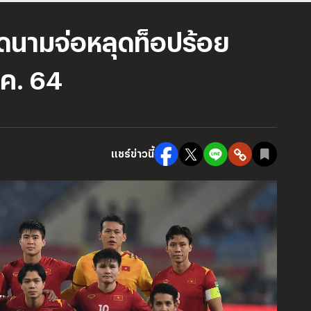
ียดนามจ่อหลุดท็อปร้อย
.ค. 64
แชร์ข่าวนี้