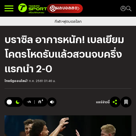
ผลบอลสด
กีฬา
ฟุตบอลโลก
บราซิล อาการหนัก! เบลเยียม
โคตรโหดรับแล้วสวนจบครึ่ง
แรกนำ 2-0
ไทยรัฐออนไลน์
7 ก.ค. 2561 01:46 น.
+
ก
-ก
แชร์ข่าวนี้