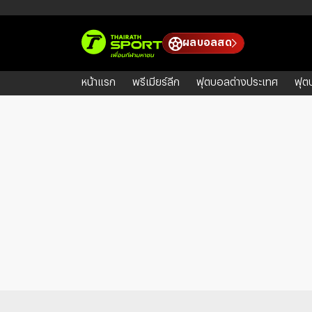
ผลบอลสด
หน้าแรก
พรีเมียร์ลีก
ฟุตบอลต่างประเทศ
ฟุต