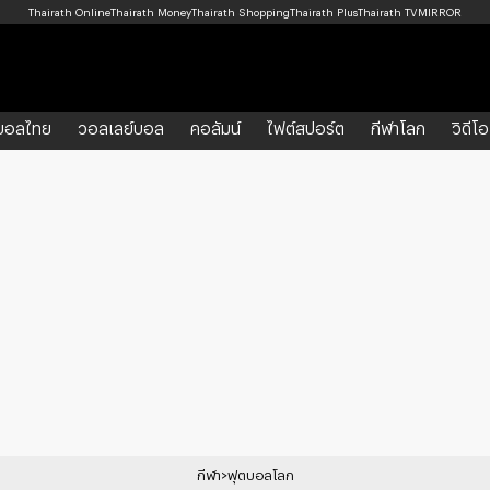
Thairath Online
Thairath Money
Thairath Shopping
Thairath Plus
Thairath TV
MIRROR
บอลไทย
วอลเลย์บอล
คอลัมน์
ไฟต์สปอร์ต
กีฬาโลก
วิดีโอ
กีฬา
ฟุตบอลโลก