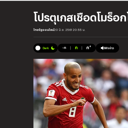
โปรตุเกสเชือดโมร็อกโก
ไทยรัฐออนไลน์
20 มิ.ย. 2561 20:55 น.
+
ก
ก
-ก
Dark
ฟังข่าว