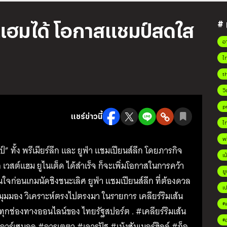
# 
์แฮมได้ โอกาสแชมป์สดใส
อ
ไ
t
วิ
p
แชร์ข่าวนี้
ไท
พ
์” ทั้ง พรีเมียร์ลีก และ ยูฟ่า แชมเปียนส์ลีก โดยภารกิจ
เม
 เวสต์แฮม ยูไนเต็ด ได้สำเร็จ ก็จะเพิ่มโอกาสในการคว้า
ย
นใจก่อนเกมนัดชิงชนะเลิศ ยูฟ่า แชมเปียนส์ลีก ที่ต้องดวล
เ
ทุกมุมมอง วิเคราะห์ตรงไปตรงมา ในรายการ เคลียร์ริมเส้น
#
ทุกช่องทางออนไลน์ของ ไทยรัฐสปอร์ต . #เคลียร์ริมเส้น
#
#อาร์เซนอล #อารเตตา #เจวรปัฐ #เม้งซัมเมอร์ฮิลล์ #ก็อ