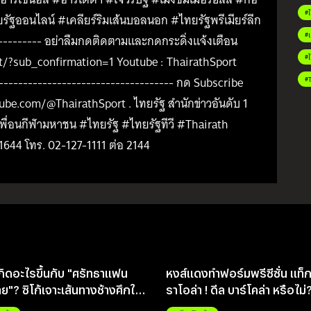
#
รัฐออนไลน์ #เคลียร์ริมเส้นบอลนอก #ไทยรัฐพรีเมียร์ลีก
----------- อย่าลืมกดติดตามและกดกระดิ่งแจ้งเตือน
#
?sub_confirmation=1 Youtube : ThairathSport
#
------------------------------------ กด Subscribe
#
tube.com/@ThairathSport . ไทยรัฐ สำนักข่าวอันดับ 1
ื่อนกีฬามหาชน #ไทยรัฐ #ไทยรัฐทีวี #Thairath
44 โทร. 02-127-1111 ต่อ 2144
96:37
กิดอะไรขึ้นกับ "ศรัทธาแฟน
หงส์แดงทำฟอร์มพรีซีซั่น แท็ก
"? ซิโก้เจาะเส้นทางช้างศึกใน
ราโอล่า ! ดีล บาร์โคล่า หรือไม
ยนคัพ 2026