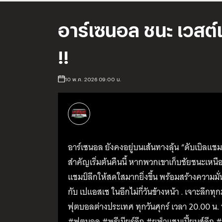
อาร์เซนอล ชนะ เวสต
!!
10 พ.ค. 2026 09:00 น.
อาร์เซนอล ยังคงอยู่บนเส้นทางลุ้น “ดับเบิลแชมป
สำคัญเริ่มต้นคืนนี้ หากพวกเขาเก็บชัยชนะเหนือ
แชมป์ลีกให้สดใสมากยิ่งขึ้น พร้อมสร้างความมั่
กับ เปแอสเช ในอีกไม่กี่วันข้างหน้า . เจาะลึก
ฟุตบอลต่างประเทศ ทุกวันศุกร์ เวลา 20.00 น. 
#ฟุตบอล #พรีเมียร์ลีก #ยูฟ่าแชมเปี้ยนส์ลีก 