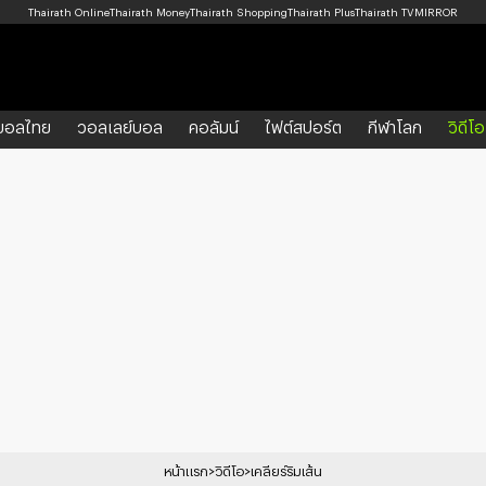
Thairath Online
Thairath Money
Thairath Shopping
Thairath Plus
Thairath TV
MIRROR
บอลไทย
วอลเลย์บอล
คอลัมน์
ไฟต์สปอร์ต
กีฬาโลก
วิดีโอ
หน้าแรก
วิดีโอ
เคลียร์ริมเส้น