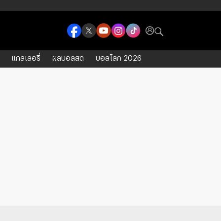
แกลเลอรี่
ผลบอลสด
บอลโลก 2026