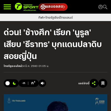
ผลบอลสด
กีฬา
ไทยรัฐเชียร์ไทยแลนด์
ด่วน! 'ช้างศึก' เรียก 'นูรูล'
เสียบ 'ธีราทร' บุกแดนปลาดิบ
สอยญี่ปุ่น
ไทยรัฐออนไลน์
24 มี.ค. 2560 01:05 น.
+
ก
-ก
แชร์ข่าวนี้