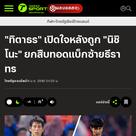
ผลบอลสด
กีฬา
ไทยรัฐเชียร์ไทยแลนด์
"ทิตาธร" เปิดใจหลังถูก "นิชิ
โนะ" ยกสืบทอดแบ็กซ้ายธีรา
ทร
ไทยรัฐออนไลน์
16 ม.ค. 2563 01:20 น.
+
ก
-ก
แชร์ข่าวนี้