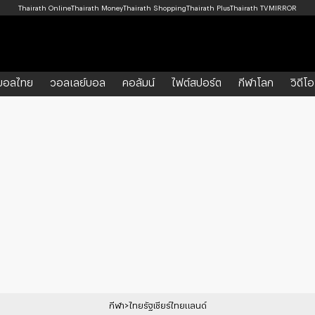
Thairath Online
Thairath Money
Thairath Shopping
Thairath Plus
Thairath TV
MIRROR
บอลไทย
วอลเลย์บอล
คอลัมน์
ไฟต์สปอร์ต
กีฬาโลก
วิดีโอ
กีฬา
ไทยรัฐเชียร์ไทยแลนด์