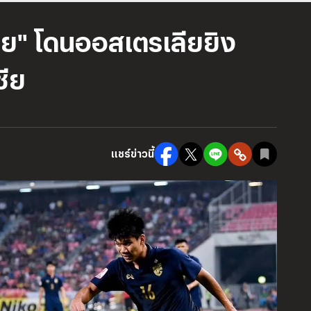
ไทย" โดนออสเตรเลียยิง
ชีย
แชร์ข่าวนี้