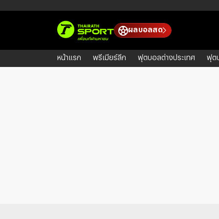
ผลบอลสด
หน้าแรก
พรีเมียร์ลีก
ฟุตบอลต่างประเทศ
ฟุต