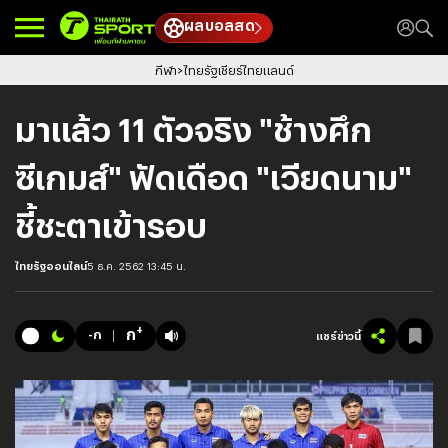
ผลบอลสด
กีฬา
ไทยรัฐเชียร์ไทยแลนด์
มาแล้ว 11 ตัวจริง "ช้างศึก
ซีเกมส์" ฟัดเดือด "เวียดนาม"
ชี้ชะตาเข้ารอบ
ไทยรัฐออนไลน์
5 ธ.ค. 2562 13:45 น.
+
ก
-ก
แชร์ข่าวนี้